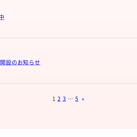
中
ル開設のお知らせ
1
2
3
…
5
»