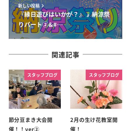
新しい投稿
『縁日遊びはいかが？』
納涼祭
りパート②&#…
関連記事
スタッフブログ
スタッフブログ
節分豆まき大会開
2月の生け花教室開
催！！ver②
催！