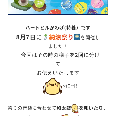
ハートヒルかわげ(特養）
です
8月7日
に
納涼祭り
を開催し
ました！
今回はその時の様子を
2回
に分け
て
お伝えいたします
<ｲｴｰｲ!!
祭りの音楽に合わせて
和太鼓
を叩いたり
、