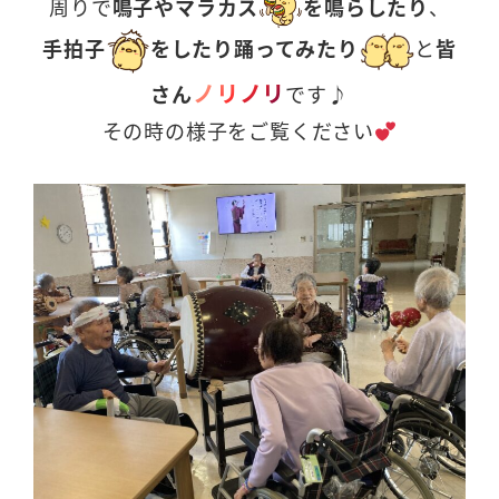
周りで
鳴子やマラカス
を鳴らしたり
、
手拍子
をしたり踊ってみたり
と
皆
ノリノリ
さん
です♪
その時の様子をご覧ください